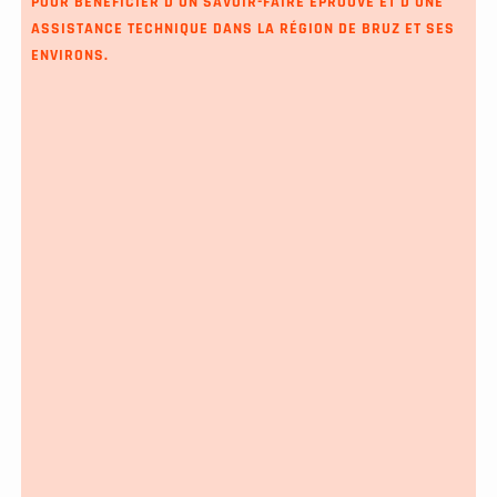
POUR BÉNÉFICIER D'UN SAVOIR-FAIRE ÉPROUVÉ ET D'UNE
ASSISTANCE TECHNIQUE DANS LA RÉGION DE BRUZ ET SES
ENVIRONS.