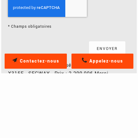
*
Champs obligatoires
Contactez-nous
Appelez-nous
Bonjour, Je suis intéressé par ce produit : - Nom :
X315E - SEGWAY - Prix : 2 299,00€ Merci,