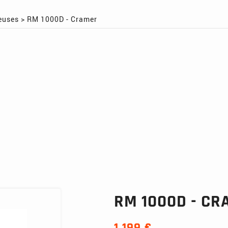
euses
>
RM 1000D - Cramer
RM 1000D - C
1 199 €