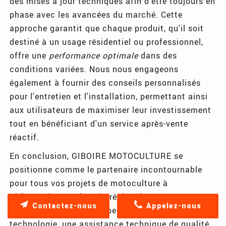
des mises à jour techniques afin d'être toujours en
phase avec les avancées du marché. Cette
approche garantit que chaque produit, qu'il soit
destiné à un usage résidentiel ou professionnel,
offre une
performance optimale
dans des
conditions variées. Nous nous engageons
également à fournir des conseils personnalisés
pour l'entretien et l'installation, permettant ainsi
aux utilisateurs de maximiser leur investissement
tout en bénéficiant d'un service après-vente
réactif.
En conclusion, GIBOIRE MOTOCULTURE se
positionne comme le partenaire incontournable
pour tous vos projets de motoculture à
Châteaugiron et dans la région de Rennes. Que
Contactez-nous
Appelez-nous
vous cherchiez des équipements à la pointe de la
technologie, une assistance technique de qualité