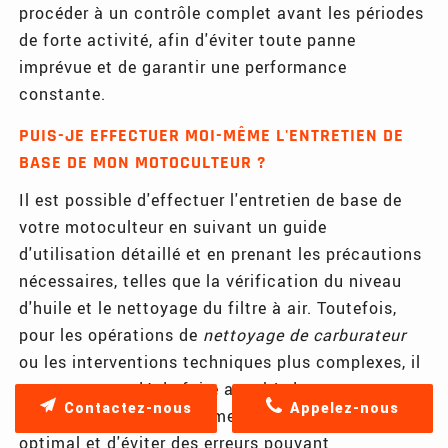
procéder à un contrôle complet avant les périodes
de forte activité, afin d'éviter toute panne
imprévue et de garantir une performance
constante.
PUIS-JE EFFECTUER MOI-MÊME L'ENTRETIEN DE
BASE DE MON MOTOCULTEUR ?
Il est possible d'effectuer l'entretien de base de
votre motoculteur en suivant un guide
d'utilisation détaillé et en prenant les précautions
nécessaires, telles que la vérification du niveau
d'huile et le nettoyage du filtre à air. Toutefois,
pour les opérations de
nettoyage de carburateur
ou les interventions techniques plus complexes, il
est recommandé de faire appel à des
Contactez-nous
Appelez-nous
professionnels. Cela permet d'assurer un entretien
optimal et d'éviter des erreurs pouvant