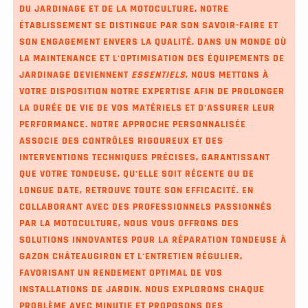
DU JARDINAGE ET DE LA MOTOCULTURE, NOTRE
ÉTABLISSEMENT SE DISTINGUE PAR SON SAVOIR-FAIRE ET
SON ENGAGEMENT ENVERS LA QUALITÉ. DANS UN MONDE OÙ
LA MAINTENANCE ET L'OPTIMISATION DES ÉQUIPEMENTS DE
JARDINAGE DEVIENNENT
ESSENTIELS
, NOUS METTONS À
VOTRE DISPOSITION NOTRE EXPERTISE AFIN DE PROLONGER
LA DURÉE DE VIE DE VOS MATÉRIELS ET D'ASSURER LEUR
PERFORMANCE. NOTRE APPROCHE PERSONNALISÉE
ASSOCIE DES CONTRÔLES RIGOUREUX ET DES
INTERVENTIONS TECHNIQUES PRÉCISES, GARANTISSANT
QUE VOTRE TONDEUSE, QU'ELLE SOIT RÉCENTE OU DE
LONGUE DATE, RETROUVE TOUTE SON EFFICACITÉ. EN
COLLABORANT AVEC DES PROFESSIONNELS PASSIONNÉS
PAR LA MOTOCULTURE, NOUS VOUS OFFRONS DES
SOLUTIONS INNOVANTES POUR LA
RÉPARATION TONDEUSE À
GAZON CHÂTEAUGIRON
ET L'ENTRETIEN RÉGULIER,
FAVORISANT UN RENDEMENT OPTIMAL DE VOS
INSTALLATIONS DE JARDIN. NOUS EXPLORONS CHAQUE
PROBLÈME AVEC MINUTIE ET PROPOSONS DES