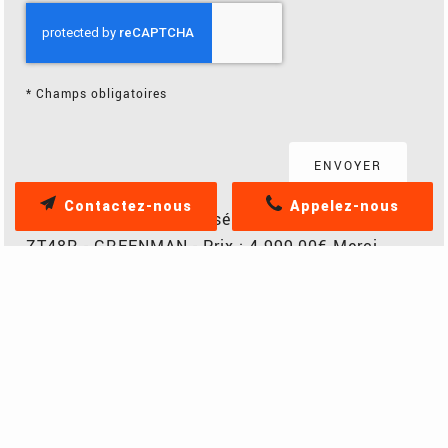
*
Champs obligatoires
Contactez-nous
Appelez-nous
Bonjour, Je suis intéressé par ce produit : - Nom :
ZT48R - GREENMAN - Prix : 4 999,00€ Merci,