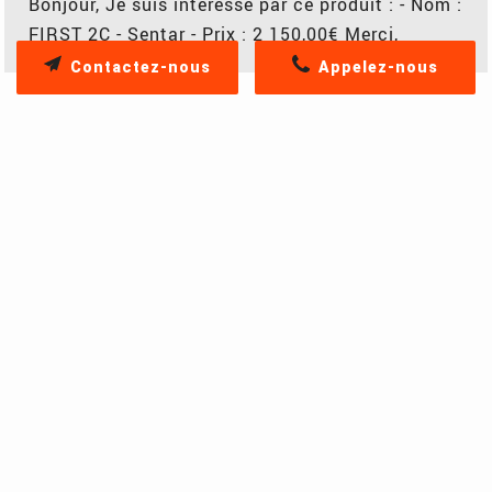
Bonjour, Je suis intéressé par ce produit : - Nom :
FIRST 2C - Sentar - Prix : 2 150,00€ Merci,
Contactez-nous
Appelez-nous
PRODUITS SIMILAIRES
Coup de coeur