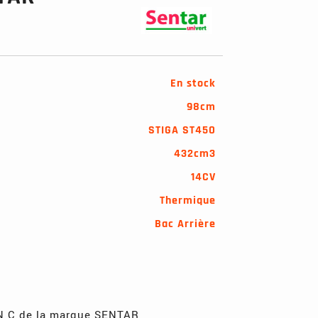
En stock
98cm
STIGA ST45O
432cm3
14CV
Thermique
Bac Arrière
N C de la marque SENTAR