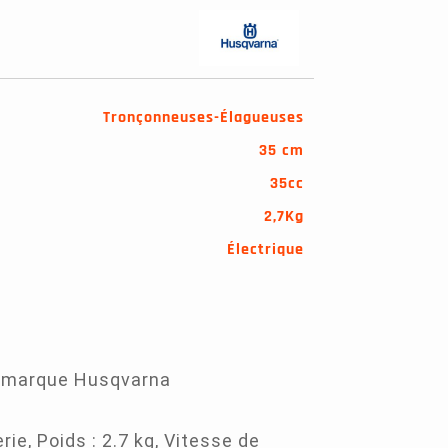
Tronçonneuses-Élagueuses
35 cm
35cc
2,7Kg
Électrique
a marque Husqvarna
ie, Poids : 2.7 kg, Vitesse de