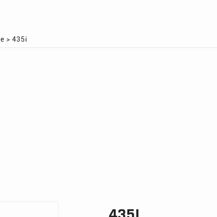
se
>
435i
435I