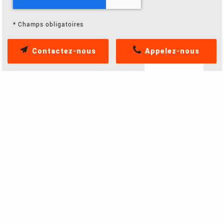
*
Champs obligatoires
Contactez-nous
Appelez-nous
Bonjour, Je suis intéressé par ce produit : - Nom :
S400H - Sentar - Prix : 599,00€ Merci,
ACCÈS RAPIDE
Accueil
Qui sommes nous ?