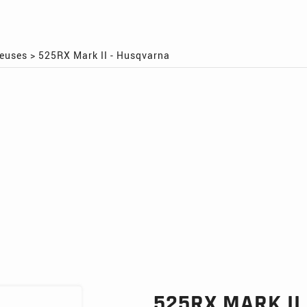
leuses
>
525RX Mark II - Husqvarna
525RX MARK II